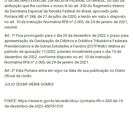
O SECRETÁRIO ESPECIAL DA RECEITA FEDERAL DO BRASIL, no uso da
atribuição que lhe confere o inciso III do art. 350 do Regimento Interno
da Secretaria Especial da Receita Federal do Brasil, aprovado pela
Portaria ME nº 284, de 27 de julho de 2020, e tendo em vista o disposto
no art. 10 da Instrução Normativa RFB nº 2.005, de 29 de janeiro de 2021,
resolve:
Art. 1º Fica prorrogado para o dia 20 de dezembro de 2022 o prazo para
apresentação da Declaração de Débitos e Créditos Tributários Federais
Previdenciários e de Outras Entidades e Fundos (DCTFWeb) relativa ao
período de apuração 11/2022, previsto inicialmente para o dia 15 de
dezembro de 2022, conforme disposto no art. 10 da Instrução
Normativa RFB nº 2.005, de 29 de janeiro de 2021.
Art. 2º Esta Portaria entra em vigor na data de sua publicação no Diário
Oficial da União.
JULIO CESAR VIEIRA GOMES
FONTE: https://www.in.gov.br/en/web/dou/-/portaria-rfb-n-265-de-15-
de-dezembro-de-2022-450761510